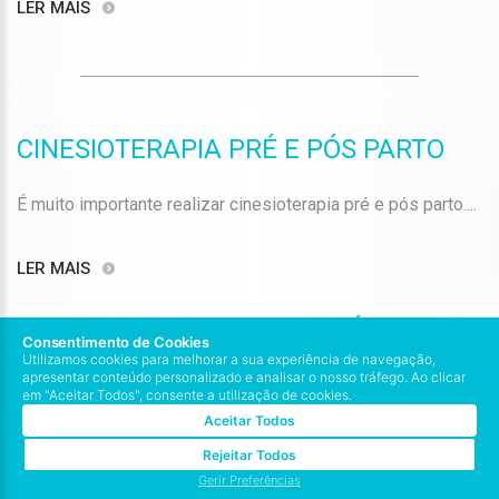
LER MAIS
CINESIOTERAPIA PRÉ E PÓS PARTO
É muito importante realizar cinesioterapia pré e pós parto....
LER MAIS
CINESIOTERAPIA RESPIRATÓRIA
Consentimento de Cookies
Utilizamos cookies para melhorar a sua experiência de navegação,
apresentar conteúdo personalizado e analisar o nosso tráfego. Ao clicar
A Fisioterapia Respiratória, também conhecida por
em "Aceitar Todos", consente a utilização de cookies.
Cinesioterapia Respiratória, tem como objectivo optimizar o
Aceitar Todos
funcionamento do sistema...
Rejeitar Todos
Gerir Preferências