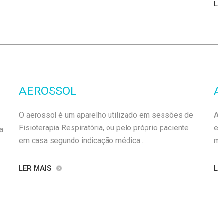
L
AEROSSOL
O aerossol é um aparelho utilizado em sessões de
A
Fisioterapia Respiratória, ou pelo próprio paciente
e
a
em casa segundo indicação médica...
m
LER MAIS
L