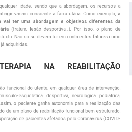
 qualquer idade, sendo que a abordagem, os recursos a
 atingir variam consoante a faixa etária. Como exemplo,
a
a vai ter uma abordagem e objetivos diferentes da
rária
(fratura, lesão desportiva…). Por isso, o plano de
ontexto. Não só se devem ter em conta estes fatores como
 já adquiridas.
TERAPIA NA REABILITAÇÃO
ção funcional do utente, em qualquer área de intervenção.
sculo-esquelética, desportiva, neurológica, pediátrica,
s. Assim, o paciente ganha autonomia para a realização das
o de um plano de reabilitação funcional bem estruturado.
uperação de pacientes afetados pelo Coronavírus (COVID-