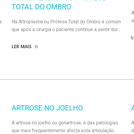
TOTAL DO OMBRO
A
a
a
Na Artroplastia ou Prótese Total do Ombro é comum
que após a cirurgia o paciente continue a sentir dor...
L
LER MAIS
ARTROSE NO JOELHO
A artrose no joelho ou gonartrose, é das patologias
A
que mais frequentemente afecta esta articulação...
d