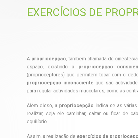
EXERCÍCIOS DE PROP
A
propriocepção
, também chamada de cinestesia
espaço, existindo a
propriocepção
conscie
(proprioceptores) que permitem tocar com o dedo
propriocepção inconsciente
que são actividades
para regular actividades musculares, como as cont
Além disso, a
propriocepção
indica se as vária
realizar, seja ele caminhar, saltar ou ficar de 
equilíbrio.
Assim, a realização de
exercícios de propriocep