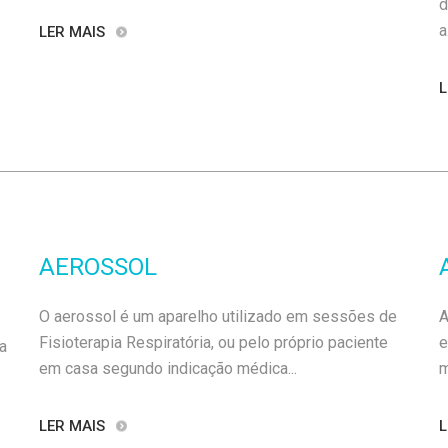
d
a.
LER MAIS
L
AEROSSOL
O aerossol é um aparelho utilizado em sessões de
A
Fisioterapia Respiratória, ou pelo próprio paciente
e
a
em casa segundo indicação médica...
m
LER MAIS
L