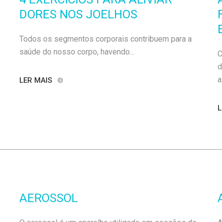
DORES NOS JOELHOS
Todos os segmentos corporais contribuem para a
saúde do nosso corpo, havendo...
C
d
a.
LER MAIS
L
AEROSSOL
O aerossol é um aparelho utilizado em sessões de
A