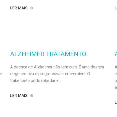
LER MAIS
L
ALZHEIMER TRATAMENTO
A doença de Alzheimer não tem cura. É uma doença
A
de
degenerativa e progressiva e irreversível. O
e
tratamento pode retardar a...
p
e
LER MAIS
L