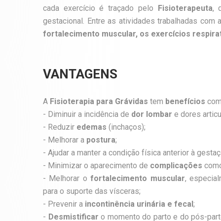
cada exercício é traçado pelo
Fisioterapeuta
, 
gestacional.
Entre as atividades trabalhadas com
fortalecimento muscular, os exercícios respir
VANTAGENS
A
Fisioterapia para Grávidas
tem
benefícios
com
- Diminuir a incidência de
dor lombar
e dores articu
- Reduzir
edemas
(inchaços);
- Melhorar a
postura
;
- Ajudar a manter a condição física anterior à gesta
- Minimizar o aparecimento de
complicações
como 
- Melhorar o
fortalecimento muscular
, especia
para o suporte das vísceras;
- Prevenir a
incontinência urinária e fecal
;
-
Desmistificar
o momento do parto e do pós-parto