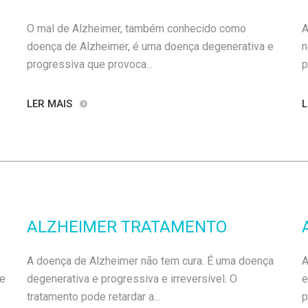
O mal de Alzheimer, também conhecido como
A
doença de Alzheimer, é uma doença degenerativa e
n
progressiva que provoca...
p
LER MAIS
L
ALZHEIMER TRATAMENTO
A doença de Alzheimer não tem cura. É uma doença
A
de
degenerativa e progressiva e irreversível. O
e
tratamento pode retardar a...
p