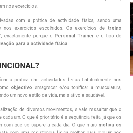
em nos exercícios.
adas com a prática de actividade física, sendo uma
 nos exercícios escolhidos. Os exercícios de
treino
a”, exactamente porque o
Personal Trainer
e o tipo de
vação para a actividade física
.
FUNCIONAL?
icar a prática das actividades feitas habitualmente nos
 como
objectivo
emagrecer e/ou tonificar a musculatura,
ndo um novo estilo de vida, mais ativo e saudável.
lização de diversos movimentos, e vale ressaltar que o
de cada um. O que é prioritário é a sequência feita, já que os
em com que se supere a cada dia. O que mais
motiva os
stá com uma resistência física melhor para evoluir nos