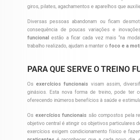
giros, pilates, agachamentos e aparelhos que auxili
Diversas pessoas abandonam ou ficam desmotiv
consequência de poucas variações e inovações
funcional
estão a ficar cada vez mais “na mod
trabalho realizado, ajudam a manter o
foco e a moti
PARA QUE SERVE O TREINO 
Os
exercícios funcionais
visam assim, diversif
ginásios. Esta nova forma de treino, pode ter
oferecendo inúmeros benefícios à saúde e estimula
Os
exercícios funcionais
são compostos pela rea
objetivo central é atingir os objetivos particulares 
exercícios exigem condicionamento físico e faz
praticantes
é reconhecer que a cada novo dia, e