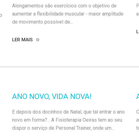
Alongamentos são exercícios com o objetivo de
P
aumentar a flexibilidade muscular - maior amplitude
a
o
de movimento possível de...
L
LER MAIS
ANO NOVO, VIDA NOVA!
E depois dos docinhos de Natal, que tal entrar o ano
O
novo em forma?... A Fisioterapia Oeiras tem ao seu
a
dispor o serviço de Personal Trainer, onde um...
t