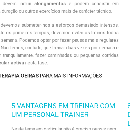
devem incluir
alongamentos
e podem consistir em
 duração ou outros exercícios mais de carácter técnico.
o devemos submeter-nos a esforços demasiado intensos,
te os primeiros tempos, devemos evitar os treinos todos
a semana.
Podemos optar por fazer pausas mais regulares
o. Não temos, contudo, que treinar duas vezes por semana e
ar tranquilamente, fazer caminhadas ou pequenas corridas
ular activa
nesta fase.
TERAPIA OEIRAS
PARA MAIS INFORMAÇÕES!
5 VANTAGENS EM TREINAR COM
UM PERSONAL TRAINER
Neste tema em particular não é preciso pensar nem