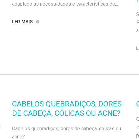
adaptado ás necessidades e características de...
,
S
LER MAIS
P
a
L
CABELOS QUEBRADIÇOS, DORES
DE CABEÇA, CÓLICAS OU ACNE?
C
d
i
Cabelos quebradiços, dores de cabeça, cólicas ou
p
acne?