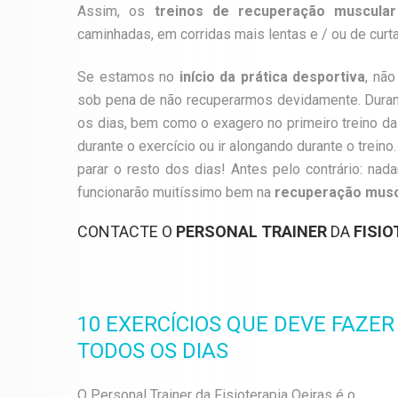
Assim, os
treinos de recuperação muscular
caminhadas, em corridas mais lentas e / ou de curta
Se estamos no
início da prática desportiva
, nã
sob pena de não recuperarmos devidamente. Duran
os dias, bem como o exagero no primeiro treino d
durante o exercício ou ir alongando durante o trein
parar o resto dos dias! Antes pelo contrário: nad
funcionarão muitíssimo bem na
recuperação musc
CONTACTE O
PERSONAL TRAINER
DA
FISIO
10 EXERCÍCIOS QUE DEVE FAZER
TODOS OS DIAS
O Personal Trainer da Fisioterapia Oeiras é o